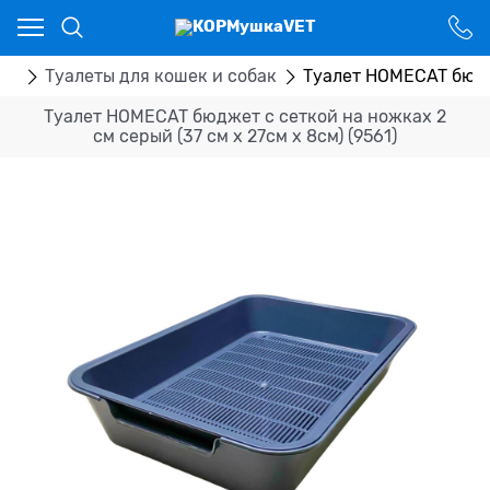
Ваш город - Костанай,
угадали?
ДА
НЕТ
ры
Туалеты для кошек и собак
Туалет HOMECAT бюдже
Туалет HOMECAT бюджет с сеткой на ножках 2
см серый (37 см х 27см х 8см) (9561)