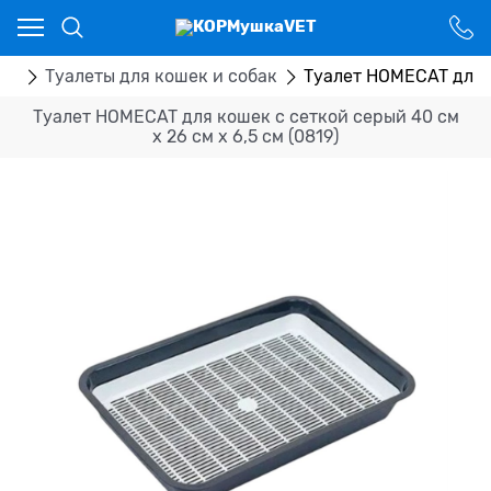
Ваш город - Костанай,
угадали?
ДА
НЕТ
ры
Туалеты для кошек и собак
Туалет HOMECAT для к
Туалет HOMECAT для кошек с сеткой серый 40 см
х 26 см х 6,5 см (0819)