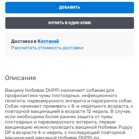
ДОБАВИТЬ
КУПИТЬ В ОДИН КЛИК
Доставка в
Костанай
Рассчитать стоимость доставки
Описание
Вакцину Нобивак DHPPi назначают собакам для
профилактики чумы плотоядных, инфекционного
гепатита, парвовирусного энтерита и парагриппа собак.
Собак начинают прививать с 8-и недельного возраста, с
повторной вакцинацией в возрасте 12 недель. В случае,
если необходима более ранняя защита от чумы
плотоядных и парвовирусного энтерита, первую
вакцинацию можно проводить вакциной Нобивак Puppy
DP в возрасте 4-х недель, с последующей повторной
вакцинацией вакциной Нобивак DHPPi по