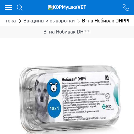
Ваш город - Костанай,
угадали?
ДА
НЕТ
Аптека
Вакцины и сыворотки
В-на Нобивак DHPPI
В-на Нобивак DHPPI