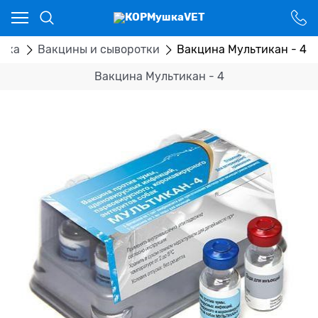
Ваш город - Костанай,
угадали?
ДА
НЕТ
тека
Вакцины и сыворотки
Вакцина Мультикан - 4
Вакцина Мультикан - 4