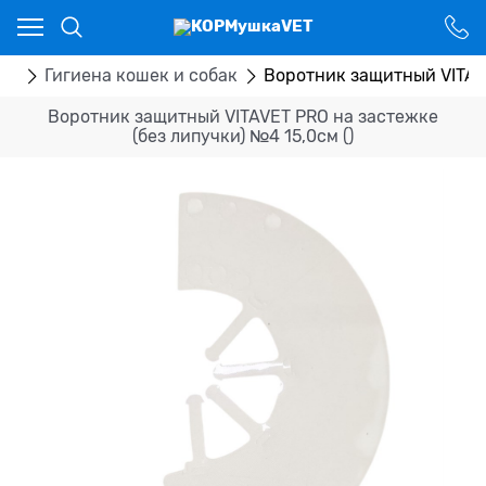
Ваш город - Костанай,
угадали?
ДА
НЕТ
ры
Гигиена кошек и собак
Воротник защитный VITAVE
Воротник защитный VITAVET PRO на застежке
(без липучки) №4 15,0см ()