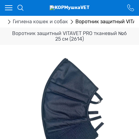
Ваш город - Костанай,
угадали?
ДА
НЕТ
ры
Гигиена кошек и собак
Воротник защитный VITAV
Воротник защитный VITAVET PRO тканевый №6
25 см (2614)