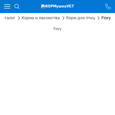
Ваш город - Костанай,
угадали?
ДА
НЕТ
Каталог
Корма и лакомства
Корм для птиц
Fiory
Fiory