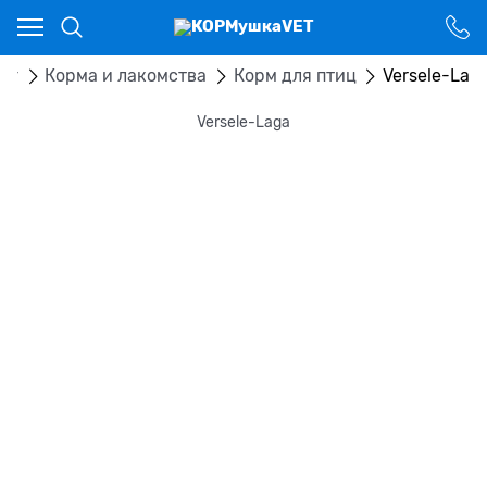
Ваш город - Костанай,
угадали?
ДА
НЕТ
ог
Корма и лакомства
Корм для птиц
Versele-Lag
Versele-Laga